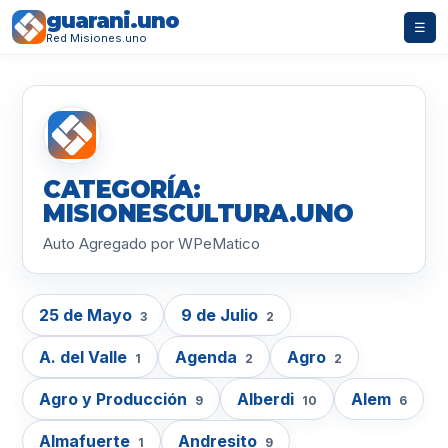
guarani.uno
☰
Red Misiones.uno
CATEGORÍA:
MISIONESCULTURA.UNO
Auto Agregado por WPeMatico
25 de Mayo
9 de Julio
3
2
A. del Valle
Agenda
Agro
1
2
2
Agro y Producción
Alberdi
Alem
9
10
6
Almafuerte
Andresito
1
9