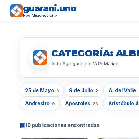
guarani.uno
Red Misiones.uno
CATEGORÍA: ALB
Auto Agregado por WPeMatico
25 de Mayo
9 de Julio
A. del Valle
3
2
Andresito
Apóstoles
Aristóbulo d
9
28
▣
10 publicaciones encontradas