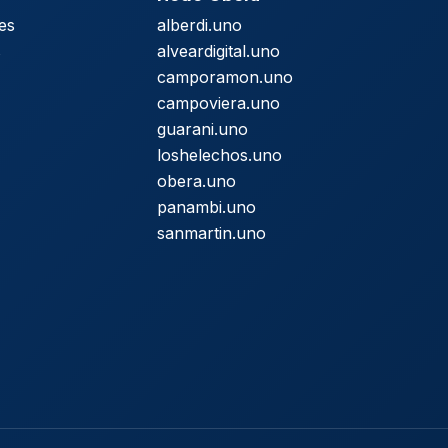
es
alberdi.uno
s
alveardigital.uno
camporamon.uno
campoviera.uno
guarani.uno
loshelechos.uno
obera.uno
panambi.uno
sanmartin.uno