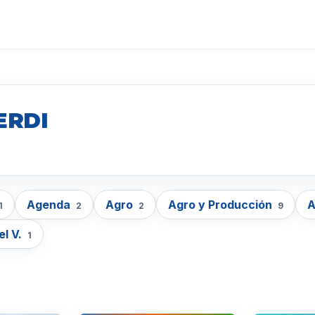
ERDI
Agenda
Agro
Agro y Producción
A
1
2
2
9
el V.
1