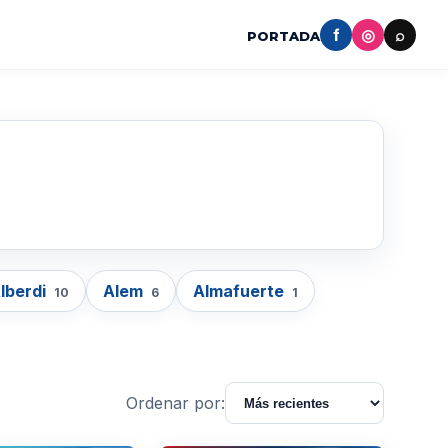
f
◎
⌕
PORTADA
lberdi
Alem
Almafuerte
10
6
1
Ordenar por: