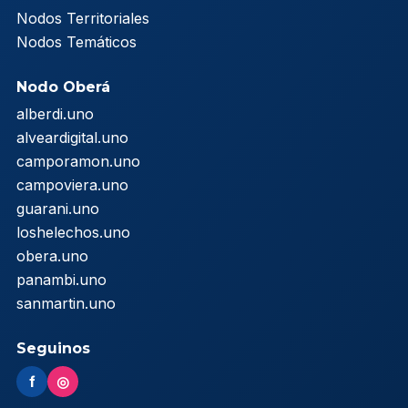
Nodos Territoriales
Nodos Temáticos
Nodo Oberá
alberdi.uno
alveardigital.uno
camporamon.uno
campoviera.uno
guarani.uno
loshelechos.uno
obera.uno
panambi.uno
sanmartin.uno
Seguinos
f
◎