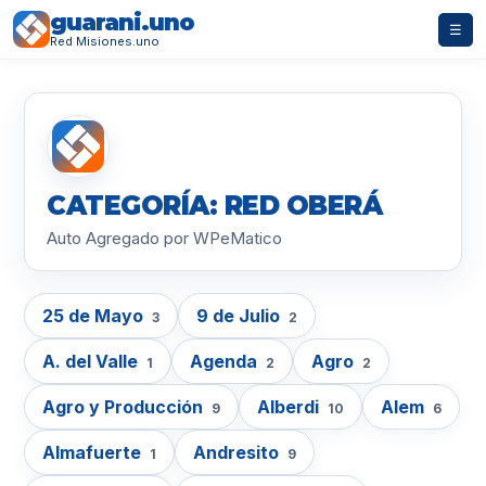
guarani.uno
☰
Red Misiones.uno
CATEGORÍA: RED OBERÁ
Auto Agregado por WPeMatico
25 de Mayo
9 de Julio
3
2
A. del Valle
Agenda
Agro
1
2
2
Agro y Producción
Alberdi
Alem
9
10
6
Almafuerte
Andresito
1
9