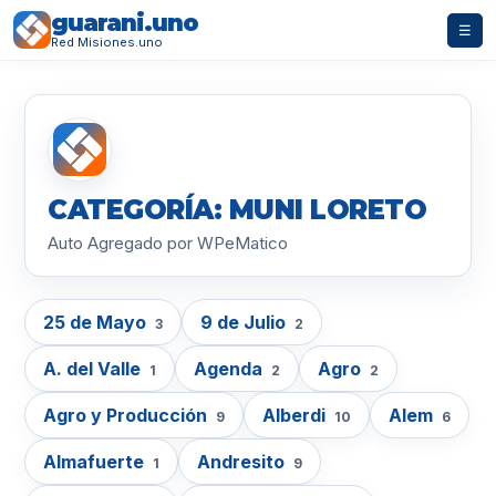
guarani.uno
☰
Red Misiones.uno
CATEGORÍA: MUNI LORETO
Auto Agregado por WPeMatico
25 de Mayo
9 de Julio
3
2
A. del Valle
Agenda
Agro
1
2
2
Agro y Producción
Alberdi
Alem
9
10
6
Almafuerte
Andresito
1
9