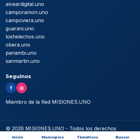
alveardigital.uno
camporamon.uno
campoviera.uno
guarani.uno
loshelechos.uno
obera.uno
panambi.uno
sanmartin.uno
Seguinos
f
◎
Miembro de la Red MISIONES.UNO
© 2026 MISIONES.UNO - Todos los derechos
reservados
Inicio
Municipios
Temáticos
Buscar