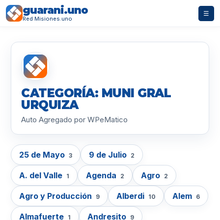
guarani.uno
☰
Red Misiones.uno
CATEGORÍA: MUNI GRAL
URQUIZA
Auto Agregado por WPeMatico
25 de Mayo
9 de Julio
3
2
A. del Valle
Agenda
Agro
1
2
2
Agro y Producción
Alberdi
Alem
9
10
6
Almafuerte
Andresito
1
9