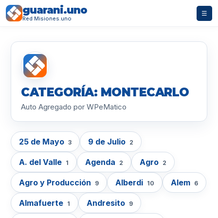
guarani.uno
☰
Red Misiones.uno
CATEGORÍA: MONTECARLO
Auto Agregado por WPeMatico
25 de Mayo
9 de Julio
3
2
A. del Valle
Agenda
Agro
1
2
2
Agro y Producción
Alberdi
Alem
9
10
6
Almafuerte
Andresito
1
9