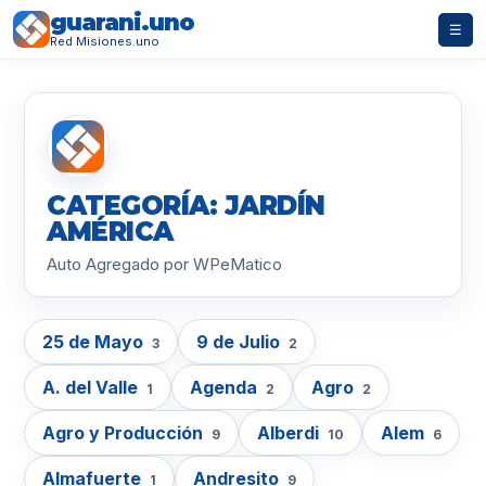
guarani.uno
☰
Red Misiones.uno
CATEGORÍA: JARDÍN
AMÉRICA
Auto Agregado por WPeMatico
25 de Mayo
9 de Julio
3
2
A. del Valle
Agenda
Agro
1
2
2
Agro y Producción
Alberdi
Alem
9
10
6
Almafuerte
Andresito
1
9