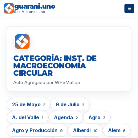
guarani.uno
☰
Red Misiones.uno
CATEGORÍA: INST. DE
MACROECONOMÍA
CIRCULAR
Auto Agregado por WPeMatico
25 de Mayo
9 de Julio
3
2
A. del Valle
Agenda
Agro
1
2
2
Agro y Producción
Alberdi
Alem
9
10
6