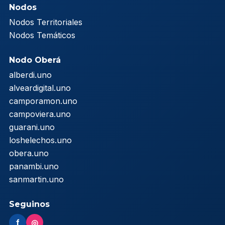
Nodos
Nodos Territoriales
Nodos Temáticos
Nodo Oberá
alberdi.uno
alveardigital.uno
camporamon.uno
campoviera.uno
guarani.uno
loshelechos.uno
obera.uno
panambi.uno
sanmartin.uno
Seguinos
f
◎