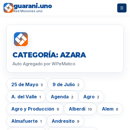
guarani.uno
☰
Red Misiones.uno
CATEGORÍA: AZARA
Auto Agregado por WPeMatico
25 de Mayo
9 de Julio
3
2
A. del Valle
Agenda
Agro
1
2
2
Agro y Producción
Alberdi
Alem
9
10
6
Almafuerte
Andresito
1
9