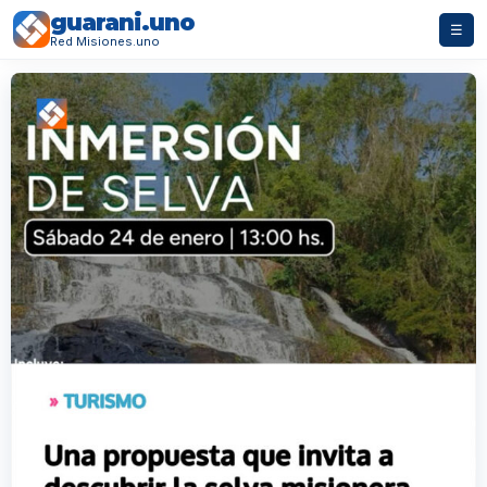
guarani.uno
☰
Red Misiones.uno