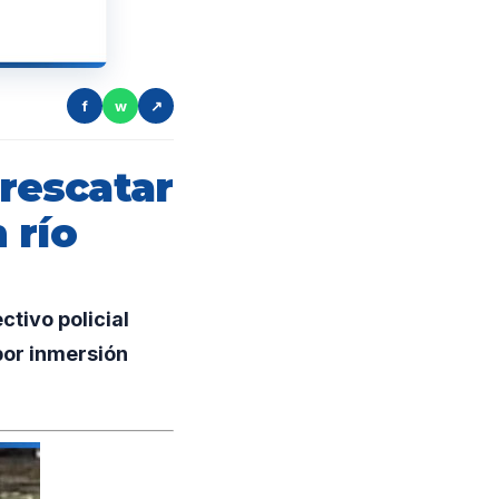
f
w
↗
 rescatar
 río
tivo policial
 por inmersión