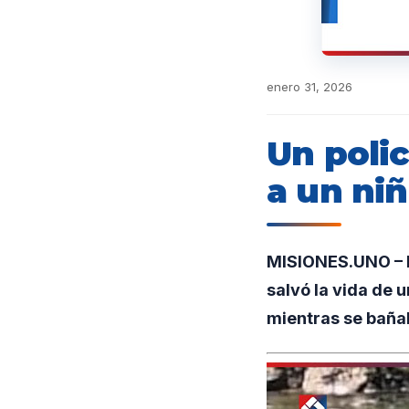
enero 31, 2026
Un polic
a un ni
MISIONES.UNO – E
salvó la vida de u
mientras se bañab