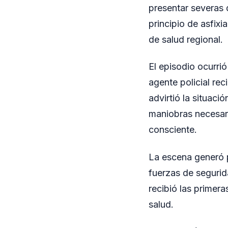
presentar severas d
principio de asfix
de salud regional.
El episodio ocurrió
agente policial re
advirtió la situaci
maniobras necesaria
consciente.
La escena generó p
fuerzas de segurida
recibió las primer
salud.