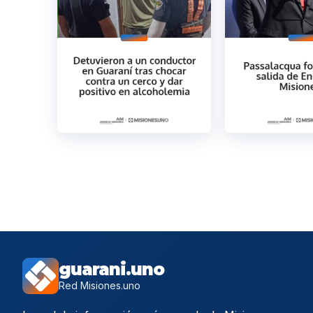
guarani.uno
Red Misiones.uno