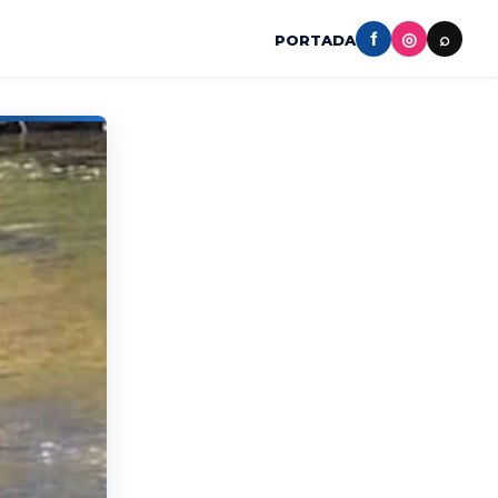
f
◎
⌕
PORTADA