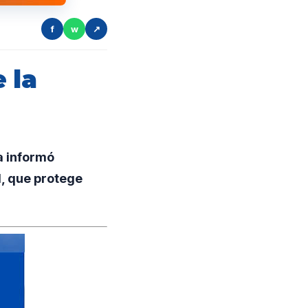
f
w
↗
 la
a informó
l, que protege