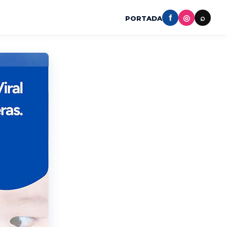
f
◎
⌕
PORTADA