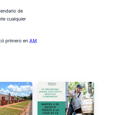
lendario de
te cualquier
có primero en
AM