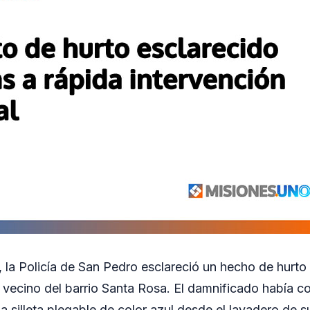
r, la Policía de San Pedro esclareció un hecho de hurto
vecino del barrio Santa Rosa. El damnificado había c
 silleta plegable de color azul desde el lavadero de s