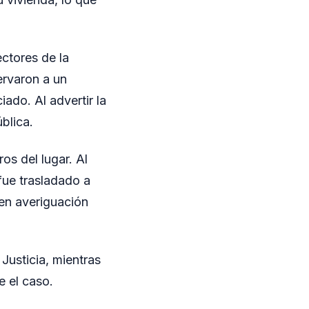
ectores de la
ervaron a un
iado. Al advertir la
ública.
os del lugar. Al
 fue trasladado a
 en averiguación
 Justicia, mientras
e el caso.