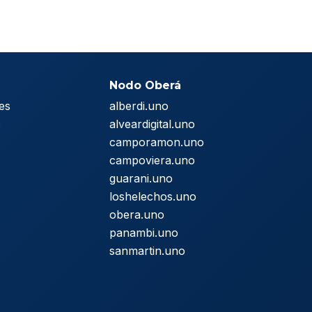
Nodo Oberá
es
alberdi.uno
s
alveardigital.uno
camporamon.uno
campoviera.uno
guarani.uno
loshelechos.uno
obera.uno
panambi.uno
sanmartin.uno