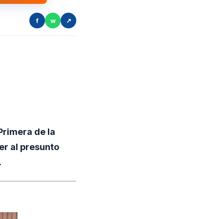
f
w
↗
Primera de la
er al presunto
.