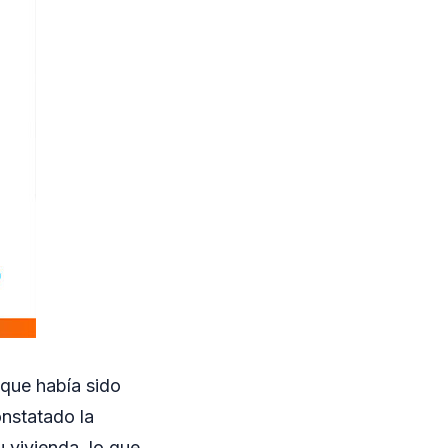
 que había sido
onstatado la
u vivienda, lo que