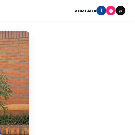
f
◎
⌕
PORTADA