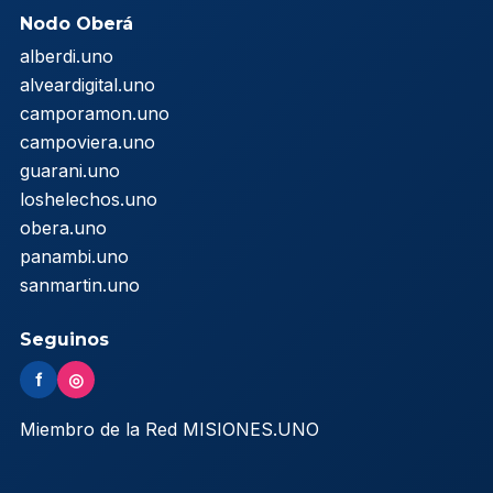
Nodo Oberá
alberdi.uno
alveardigital.uno
camporamon.uno
campoviera.uno
guarani.uno
loshelechos.uno
obera.uno
panambi.uno
sanmartin.uno
Seguinos
f
◎
Miembro de la Red MISIONES.UNO