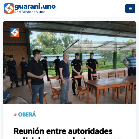
guarani.uno
☰
Red Misiones.uno