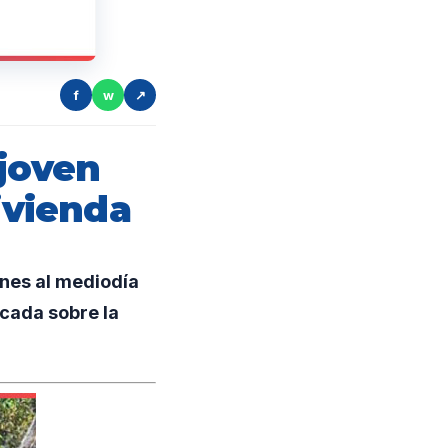
f
w
↗
 joven
ivienda
unes al mediodía
cada sobre la