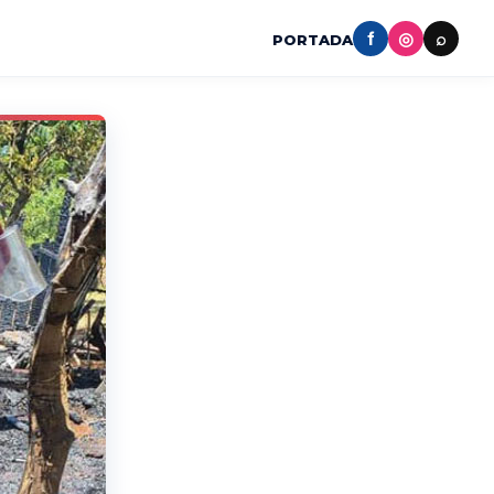
f
◎
⌕
PORTADA