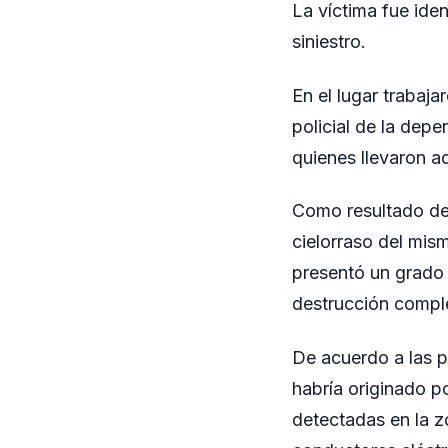
La víctima fue ide
siniestro.
En el lugar trabaj
policial de la depen
quienes llevaron ad
Como resultado del
cielorraso del mis
presentó un grado 
destrucción comple
De acuerdo a las pe
habría originado po
detectadas en la zo