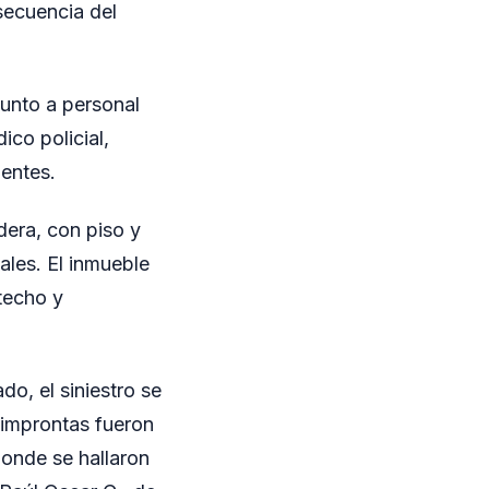
secuencia del
junto a personal
ico policial,
ientes.
dera, con piso y
ales. El inmueble
techo y
do, el siniestro se
s improntas fueron
donde se hallaron