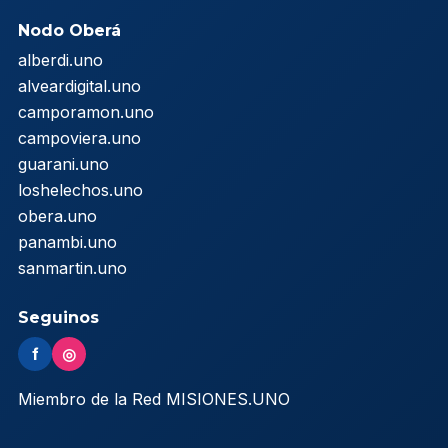
Nodo Oberá
alberdi.uno
alveardigital.uno
camporamon.uno
campoviera.uno
guarani.uno
loshelechos.uno
obera.uno
panambi.uno
sanmartin.uno
Seguinos
f
◎
Miembro de la Red MISIONES.UNO