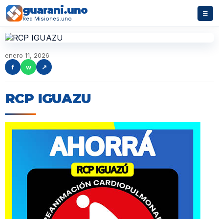
guarani.uno
☰
Red Misiones.uno
enero 11, 2026
f
w
↗
RCP IGUAZU